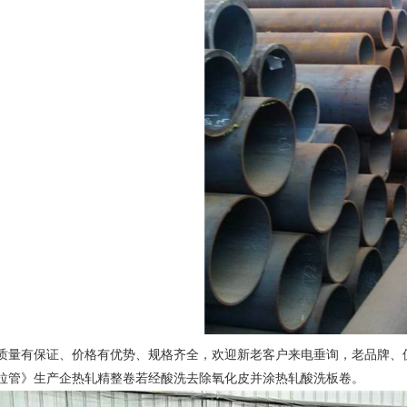
质量有保证、价格有优势、规格齐全，欢迎新老客户来电垂询，老品牌、值
拉管》生产企热轧精整卷若经酸洗去除氧化皮并涂热轧酸洗板卷。