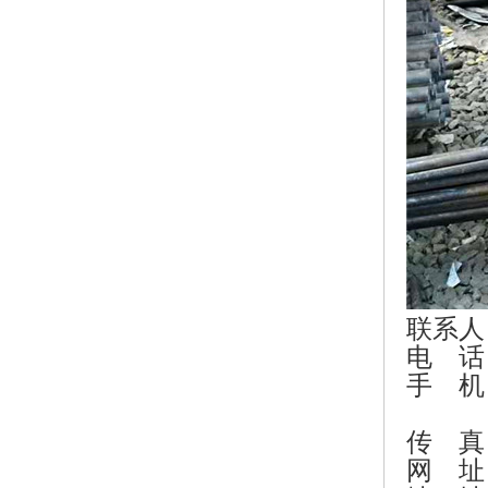
联系人
电 话：
手 机：1
133-
传 真：0
网 址