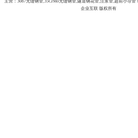
主营：3087无缝钢管,35CrMo无缝钢管,隧道钢花管,注浆管,超前小
企业互联 版权所有