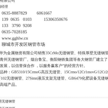
有限公司
隋经理
635-
8887829
6061667
39 0635 0103 15306350676
3790 9208
635-7028185
：
www.gghlw.cn
：聊城市开发区钢管市场
为金属物资有限公司销售35CrMo无缝钢管、特殊厚壁无缝
青州无缝钢管厂、烟台鲁宝、衡阳钢铁集团等各大钢管厂建立了
发展，以信誉保合作 ，以服务赢客户”的经营方针。
品种：
GB5310/
15CrmoG高压无缝管、
15Crmo
/12Cr1movG/
12Cr2
102
无缝钢管、27Simn液压支架无缝管、GB6479化肥设备无缝钢
高端产品。
用无缝钢管