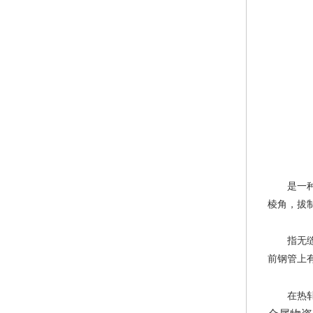
是一种存
棱角，拔
指无缝钢
前钢管上
在热轧时