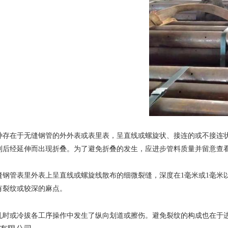
在于无缝钢管的外外表或表里表，呈直线或螺旋状、接连的或不接连状
制后经延伸而出现折叠。为了避免折叠的发生，应进步管料质量并留意查
管表里外表上呈直线或螺旋线散布的细微裂缝，深度在1毫米或1毫米以
有裂纹或较深的麻点。
或冷拔各工序操作中发生了纵向划道或擦伤。避免裂纹的构成也在于进