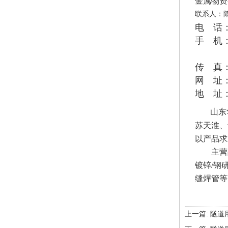
金属物资
联系人：
电 话：0
手 机：1
133 
传 真：0
网 址
地 址
山东华
苏天淮、
以产品求
主营
镀锌/
钢研
缝焊管等
上一篇:
隧道