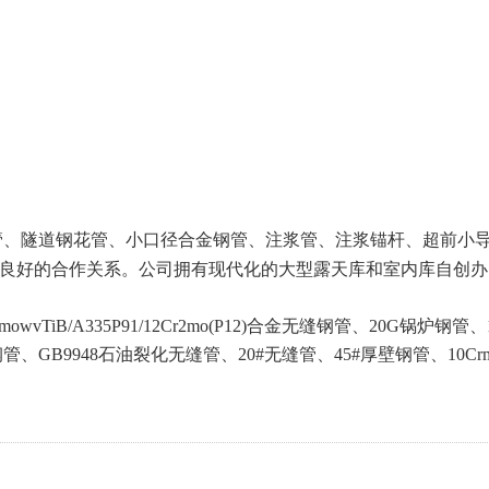
钢管、隧道钢花管、小口径合金钢管、注浆管、注浆锚杆、超前小
良好的合作关系。公司拥有现代化的大型露天库和室内库自创办
mowvTiB/
A335P91/
12Cr2mo(P12)
合金无缝钢管、20G锅炉钢管、
管、GB9948石油裂化无缝管、20#无缝管、45#厚壁钢管、10C