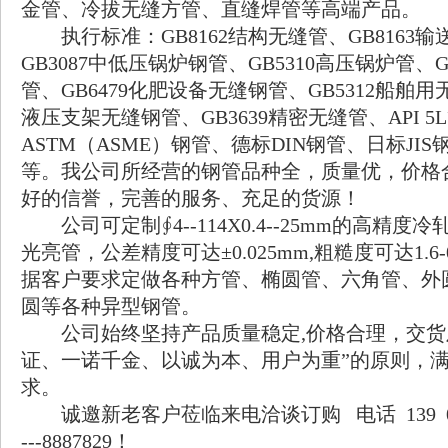
金管、冷拔无缝方管、直缝焊管等高端产品。
执行标准：GB8162结构无缝管、GB8163
GB3087中低压锅炉钢管、GB5310高压锅炉管、
管、GB6479化肥设备无缝钢管、GB5312船舶用无
液压支架无缝钢管、GB3639精密无缝管、API 
ASTM（ASME）钢管、德标DIN钢管、日标JI
等。我公司所经营的钢管品种全，质量优，价格
好的信誉，完善的服务、充足的货源！
公司可定制∮4--114X0.4--25mm的高精度
光亮管，公差精度可达±0.025mm,粗糙度可达1.6-0
据客户要求定做各种方管、椭圆管、六角管、外
圆等各种异型钢管。
公司始终坚持产品质量稳定,价格合理，交货
证、一诺千金、以诚为本、用户为重”的原则，
求。
诚邀新老客户莅临来电洽谈订购 电话 139 06350
---8887829！