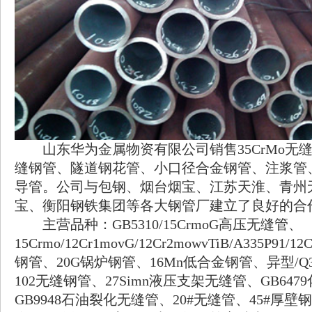
山东华为金属物资有限公司销售35CrMo无
缝钢管、隧道钢花管、小口径合金钢管、注浆管
导管。公司与包钢、烟台烟宝、江苏天淮、青州
宝、衡阳钢铁集团等各大钢管厂建立了良好的合
主营品种：GB5310/15CrmoG高压无缝管、
15Crmo/12Cr1movG/12Cr2mowvTiB/A335P91/
钢管、20G锅炉钢管、16Mn低合金钢管、异型/Q3
102无缝钢管、27Simn液压支架无缝管、GB64
GB9948石油裂化无缝管、20#无缝管、45#厚壁钢管