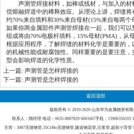
声测管焊接材料，如棒或线材，与加入的材
偿熔融焊道中的稀释效应。从理论上讲，焊缝将
约70%来自填料和30%来自母材(15%来自每两
如果你两金属部件声测管焊接在一起，我们可以
组成将由70%电极杆填料，15%母材(PMA)，从母材
根据应用程序，了解焊缝的材料化学是重要的，
的机械性能或耐腐蚀性。同样重要的是要注意，
型会影响焊道的化学性质。
上一篇:
声测管是怎样焊接的
下一篇:
声测管是怎样焊接的
返回顶部
版权所有 © 2019-2020 山东
华为
金属物资有限
联系人：隋经理 电话：0635-
8887829
6061667手机：13906350103 15
主营：3087无缝钢管,35CrMo无缝钢管,隧道钢花管,注浆管,超前小