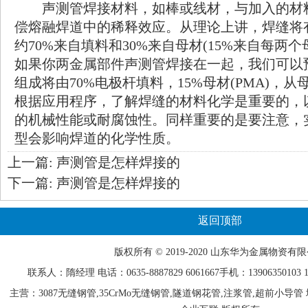
声测管焊接材料，如棒或线材，与加入的材
偿熔融焊道中的稀释效应。从理论上讲，焊缝将
约70%来自填料和30%来自母材(15%来自每两
如果你两金属部件声测管焊接在一起，我们可以
组成将由70%电极杆填料，15%母材(PMA)，从母材
根据应用程序，了解焊缝的材料化学是重要的，
的机械性能或耐腐蚀性。同样重要的是要注意，
型会影响焊道的化学性质。
上一篇:
声测管是怎样焊接的
下一篇:
声测管是怎样焊接的
返回顶部
版权所有 © 2019-2020 山东
华为
金属物资有限
联系人：隋经理 电话：0635-
8887829
6061667手机：13906350103 15
主营：3087无缝钢管,35CrMo无缝钢管,隧道钢花管,注浆管,超前小